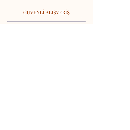
GÜVENLİ ALIŞVERİŞ
İLETİŞİM
Done E-Ticaret
Gümüşyaka Mah Gürhan Cad
No 16/A Silivri İstanbul
0850 840 12 75
destek@patilebi.com
INFO
Garanti & İade