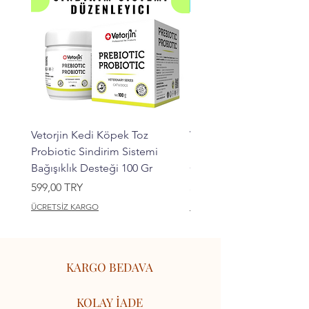
Vetorjin Kedi Köpek Toz
Vetorjin Kedi Köpek Ka
Probiotic Sindirim Sistemi
Kemik Bağ Dokusu Takvi
Bağışıklık Desteği 100 Gr
Collagen 100 Gr
Preis
Preis
599,00 TRY
599,00 TRY
ÜCRETSİZ KARGO
ÜCRETSİZ KARGO
KARGO BEDAVA
KOLAY İADE