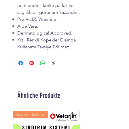
nemlendirir, kürke parlak ve
sağlıklı bir görünüm kazandırır.
Pro-Vit B5 Vitamine
Aloe Vera.
Dermatological Approved.
Kızıl Renkli Köpekler Dışında
Kullanımı Tavsiye Edilmez.
Ähnliche Produkte
Gastrointestinal
Kas Eklem