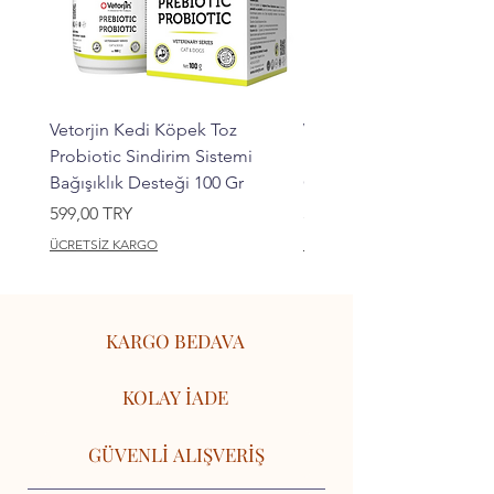
Vetorjin Kedi Köpek Toz
Vetorjin Kedi Köpek Ka
Probiotic Sindirim Sistemi
Kemik Bağ Dokusu Takvi
Bağışıklık Desteği 100 Gr
Collagen 100 Gr
Preis
Preis
599,00 TRY
599,00 TRY
ÜCRETSİZ KARGO
ÜCRETSİZ KARGO
KARGO BEDAVA
KOLAY İADE
GÜVENLİ ALIŞVERİŞ