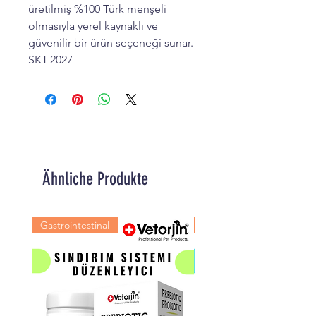
üretilmiş %100 Türk menşeli
olmasıyla yerel kaynaklı ve
güvenilir bir ürün seçeneği sunar.
SKT-2027
Ähnliche Produkte
Gastrointestinal
Kas Eklem