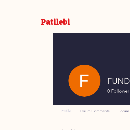
Patilebi
FUND
0
Follower
Profile
Forum Comments
Forum 