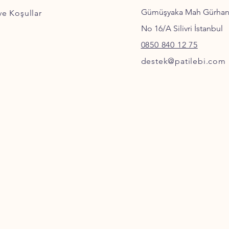
Gümüşyaka Mah Gürha
 ve Koşullar
No 16/A Silivri İstanbul
0850 840 12 75
destek@patilebi.com