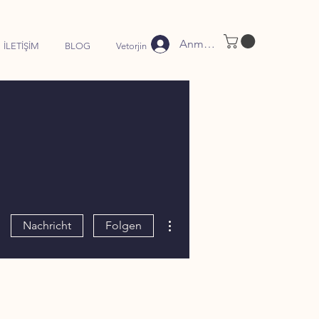
Anmelden
İLETİŞİM
BLOG
Vetorjin
Weitere Optionen
Nachricht
Folgen