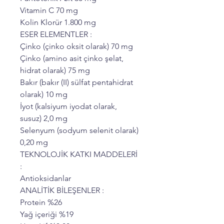
Vitamin C 70 mg
Kolin Klorür 1.800 mg
ESER ELEMENTLER :
Çinko (çinko oksit olarak) 70 mg
Çinko (amino asit çinko şelat,
hidrat olarak) 75 mg
Bakır (bakır (II) sülfat pentahidrat
olarak) 10 mg
İyot (kalsiyum iyodat olarak,
susuz) 2,0 mg
Selenyum (sodyum selenit olarak)
0,20 mg
TEKNOLOJİK KATKI MADDELERİ
:
Antioksidanlar
ANALİTİK BİLEŞENLER :
Protein %26
Yağ içeriği %19