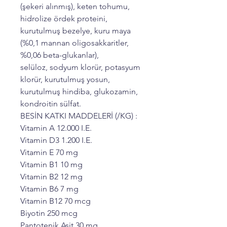
(şekeri alınmış), keten tohumu,
hidrolize ördek proteini,
kurutulmuş bezelye, kuru maya
(%0,1 mannan oligosakkaritler,
%0,06 beta-glukanlar),
selüloz, sodyum klorür, potasyum
klorür, kurutulmuş yosun,
kurutulmuş hindiba, glukozamin,
kondroitin sülfat.
BESİN KATKI MADDELERİ (/KG) :
Vitamin A 12.000 I.E.
Vitamin D3 1.200 I.E.
Vitamin E 70 mg
Vitamin B1 10 mg
Vitamin B2 12 mg
Vitamin B6 7 mg
Vitamin B12 70 mcg
Biyotin 250 mcg
Pantotenik Asit 30 mg