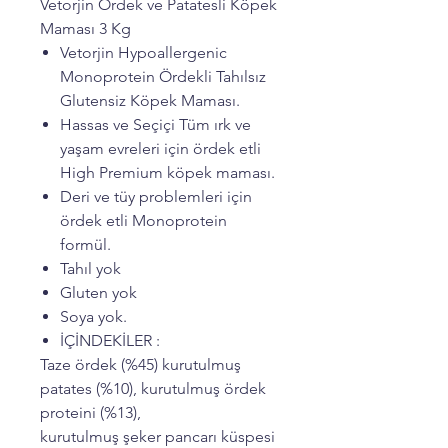
Vetorjin Ördek ve Patatesli Köpek
Maması 3 Kg
Vetorjin Hypoallergenic
Monoprotein Ördekli Tahılsız
Glutensiz Köpek Maması.
Hassas ve Seçiçi Tüm ırk ve
yaşam evreleri için ördek etli
High Premium köpek maması.
Deri ve tüy problemleri için
ördek etli Monoprotein
formül.
Tahıl yok
Gluten yok
Soya yok.
İÇİNDEKİLER :
Taze ördek (%45) kurutulmuş
patates (%10), kurutulmuş ördek
proteini (%13),
kurutulmuş şeker pancarı küspesi