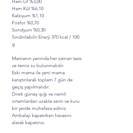
Ham Lif %3,00
Ham Kül %6,10
Kalsiyum %1,10
Fosfor %0,70
Sondyum %0,30
Sindirilebilir Enerji 370 kcal / 100
g
Mamanın yanında her zaman taze
ve temiz su bulunmalıdır.
Eski mama ile yeni mama
karıştırılarak toplam 7 gün de
geçiş yapılmalıdır.
Direk güneş ışığı ve nemli
ortamlardan uzakta serin ve kuru
bir yerde muhafaza ediniz.
Ambalajı kapatırken havasını
alarak kapatınız.