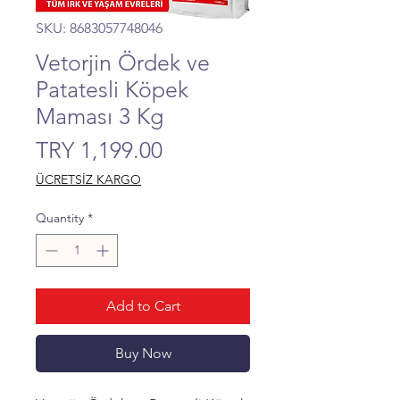
SKU: 8683057748046
Vetorjin Ördek ve
Patatesli Köpek
Maması 3 Kg
Price
TRY 1,199.00
ÜCRETSİZ KARGO
Quantity
*
Add to Cart
Buy Now