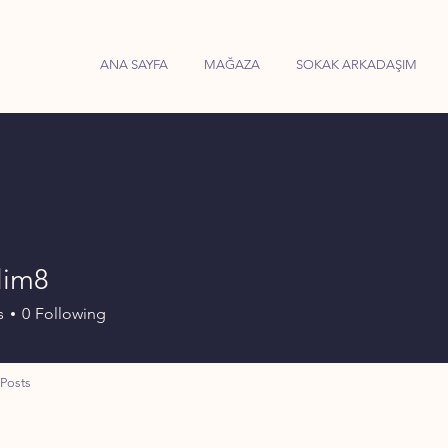
ANA SAYFA
MAĞAZA
SOKAK ARKADAŞIM
slim8
8
s
0
Following
Posts