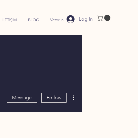
Log In
İLETİŞİM
BLOG
Vetorjin
More actions
Message
Follow