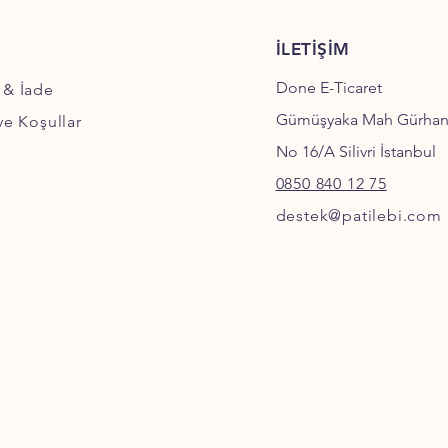
İLETİŞİM
Done E-Ticaret
 & İade
Gümüşyaka Mah Gürha
 ve Koşullar
No 16/A Silivri İstanbul
0850 840 12 75
destek@patilebi.com