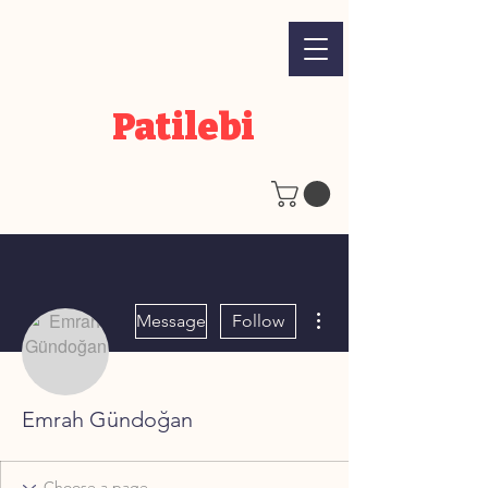
Patilebi
More actions
Message
Follow
Emrah Gündoğan