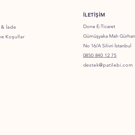
İLETİŞİM
Done E-Ticaret
 & İade
Gümüşyaka Mah Gürha
 ve Koşullar
No 16/A Silivri İstanbul
0850 840 12 75
destek@patilebi.com