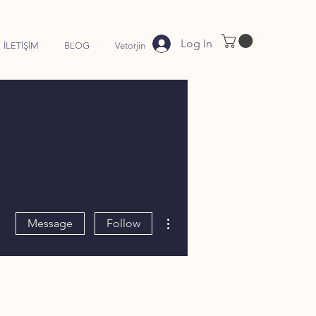
Log In
İLETİŞİM
BLOG
Vetorjin
More actions
Message
Follow