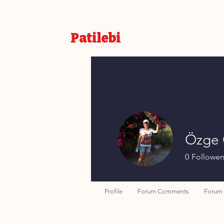
Patilebi
Özge
0
Follower
Profile
Forum Comments
Forum 