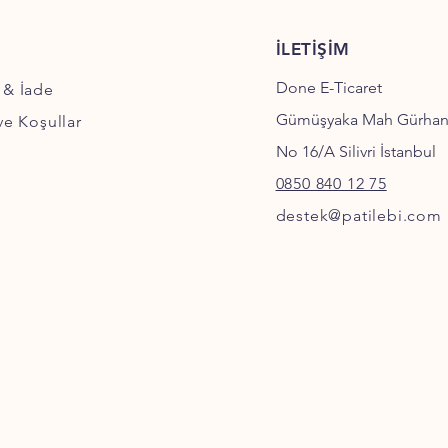
İLETİŞİM
Done E-Ticaret
 & İade
Gümüşyaka Mah Gürha
 ve Koşullar
No 16/A Silivri İstanbul
0850 840 12 75
destek@patilebi.com