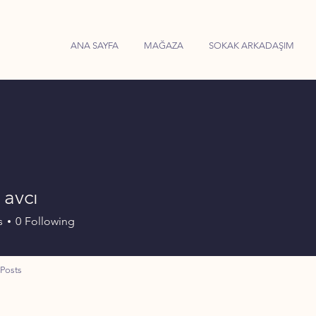
ANA SAYFA
MAĞAZA
SOKAK ARKADAŞIM
 avcı
s
0
Following
Posts