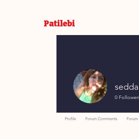
Patilebi
sedda
0
Follower
Profile
Forum Comments
Forum 