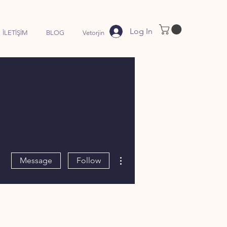
Log In
İLETİŞİM
BLOG
Vetorjin
More actions
Message
Follow