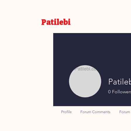
Patilebi
Patile
0
Follower
Profile
Forum Comments
Forum 