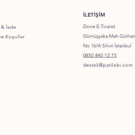
İLETİŞİM
Done E-Ticaret
 & İade
Gümüşyaka Mah Gürha
 ve Koşullar
No 16/A Silivri İstanbul
0850 840 12 75
destek@patilebi.com