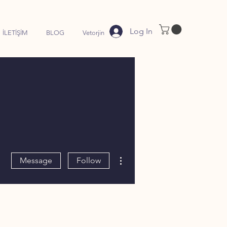
Log In
İLETİŞİM
BLOG
Vetorjin
More actions
Message
Follow