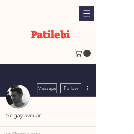
Patilebi
More actions
Message
Follow
turgay avcılar