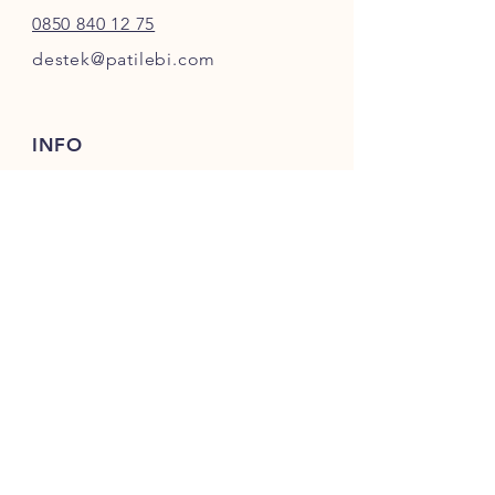
0850 840 12 75
destek@patilebi.com
INFO
Garanti & İade
Şartlar ve Koşullar
SOSYAL MEDYA
İNDİRİMLERİ HABER VER