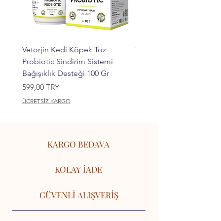
Vetorjin Kedi Köpek Toz
Vetorjin Kedi Köpek Ka
Probiotic Sindirim Sistemi
Kemik Bağ Dokusu Takvi
Bağışıklık Desteği 100 Gr
Collagen 100 Gr
Prix
Prix
599,00 TRY
599,00 TRY
ÜCRETSİZ KARGO
ÜCRETSİZ KARGO
KARGO BEDAVA
KOLAY İADE
GÜVENLİ ALIŞVERİŞ