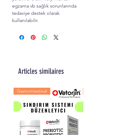
egzama vb sağlık sorunlarında
tedaviye destek olarak
kullanılabilir.
Articles similaires
Gastrointestinal
Kas Eklem