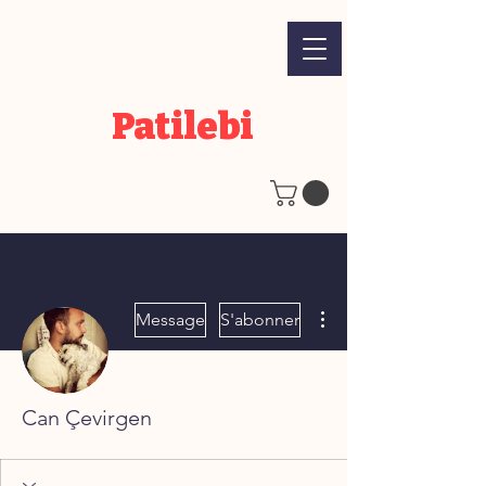
Patilebi
Plus d'actions
Message
S'abonner
Can Çevirgen