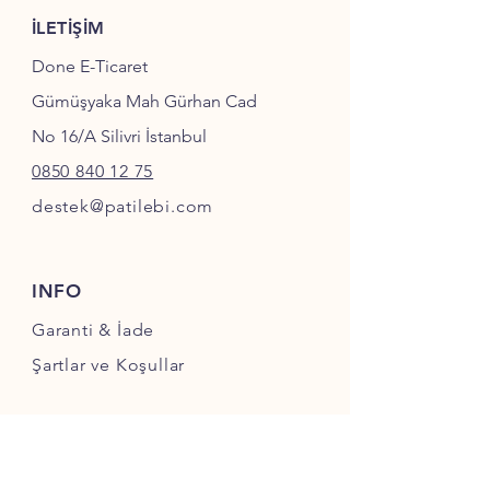
İLETİŞİM
Done E-Ticaret
Gümüşyaka Mah Gürhan Cad
No 16/A Silivri İstanbul
0850 840 12 75
destek@patilebi.com
INFO
Garanti & İade
Şartlar ve Koşullar
SOSYAL MEDYA