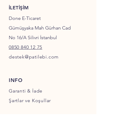
İLETİŞİM
Done E-Ticaret
Gümüşyaka Mah Gürhan Cad
No 16/A Silivri İstanbul
0850 840 12 75
destek@patilebi.com
INFO
Garanti & İade
Şartlar ve Koşullar
SOSYAL MEDYA