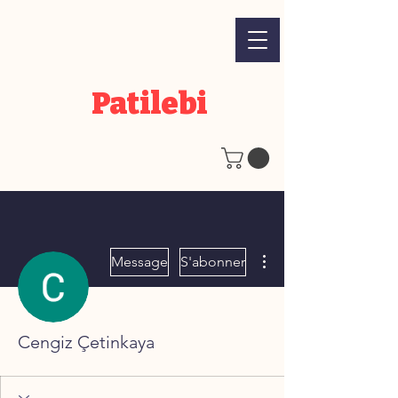
Patilebi
Plus d'actions
Message
S'abonner
Cengiz Çetinkaya