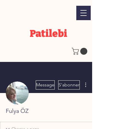
Patilebi
Plus d'actions
Message
S'abonner
Fulya ÖZ