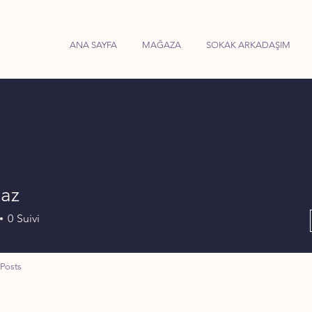
ANA SAYFA
MAĞAZA
SOKAK ARKADAŞIM
naz
0
Suivi
Posts