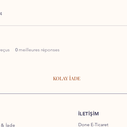
24
reçus
0
meilleures réponses
KOLAY İADE
İLETİŞİM
Done E-Ticaret
 & İade