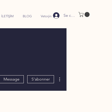
Se connecter
İLETİŞİM
BLOG
Vetorjin
Plus d'actions
Message
S'abonner