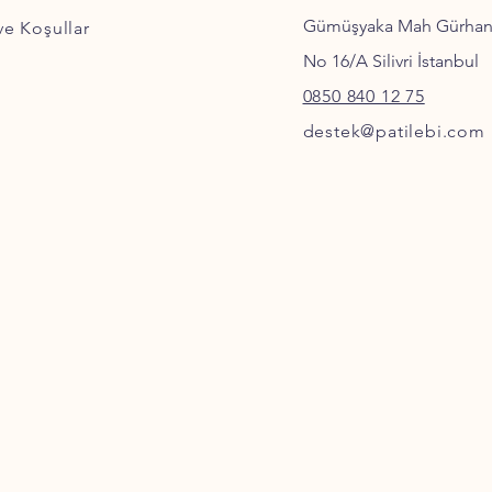
Gümüşyaka Mah Gürha
 ve Koşullar
No 16/A Silivri İstanbul
0850 840 12 75
destek@patilebi.com