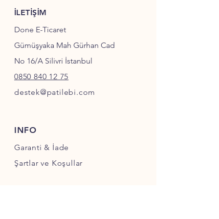
İLETİŞİM
Done E-Ticaret
Gümüşyaka Mah Gürhan Cad
No 16/A Silivri İstanbul
0850 840 12 75
destek@patilebi.com
INFO
Garanti & İade
Şartlar ve Koşullar
SOSYAL MEDYA