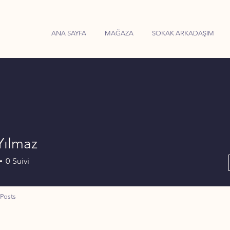
ANA SAYFA
MAĞAZA
SOKAK ARKADAŞIM
Yılmaz
0
Suivi
Posts