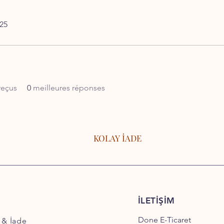
025
reçus
0
meilleures réponses
KOLAY İADE
İLETİŞİM
Done E-Ticaret
 & İade