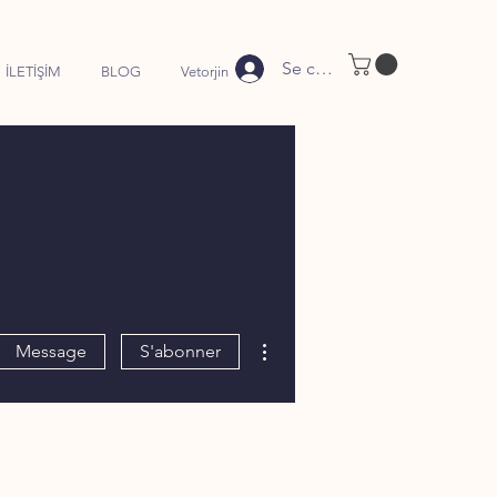
Se connecter
İLETİŞİM
BLOG
Vetorjin
Plus d'actions
Message
S'abonner