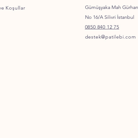
Gümüşyaka Mah Gürha
 ve Koşullar
No 16/A Silivri İstanbul
0850 840 12 75
destek@patilebi.com