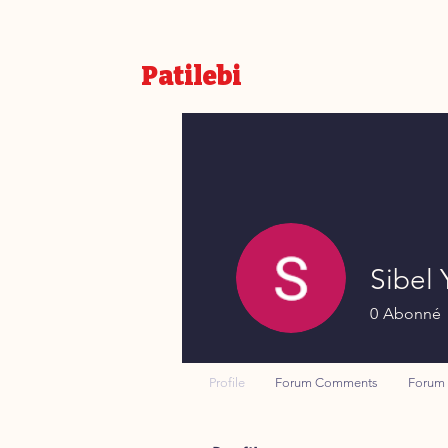
Patilebi
Sibel 
0
Abonné
Profile
Forum Comments
Forum 