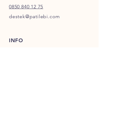
0850 840 12 75
destek@patilebi.com
INFO
Garanti & İade
Şartlar ve Koşullar
SOSYAL MEDYA
İNDİRİMLERİ HABER VER