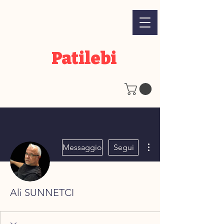
Patilebi
Altre azioni
Messaggio
Segui
Ali SUNNETCI