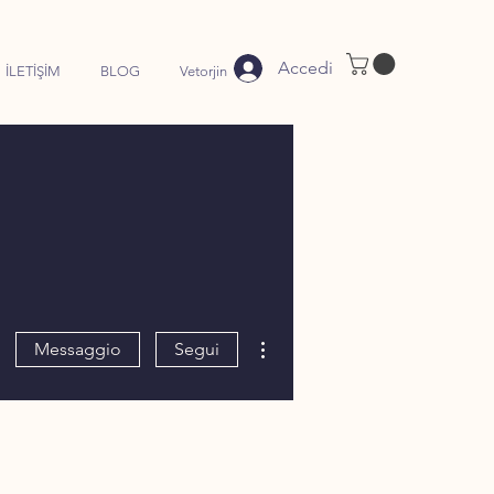
Accedi
İLETİŞİM
BLOG
Vetorjin
Altre azioni
Messaggio
Segui