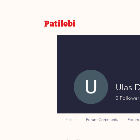
Patilebi
Ulas 
0
Follower
Profile
Forum Comments
Forum 