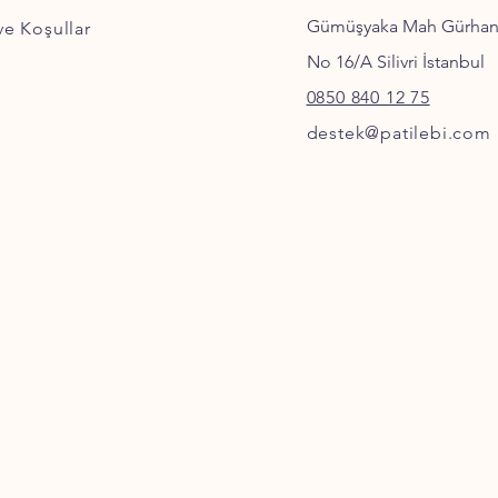
Gümüşyaka Mah Gürha
 ve Koşullar
No 16/A Silivri İstanbul
0850 840 12 75
destek@patilebi.com