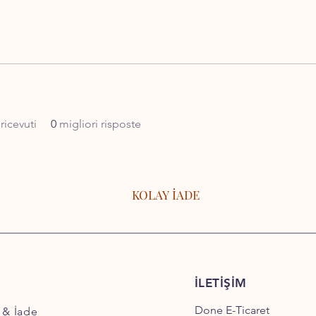
icevuti
0
migliori risposte
KOLAY İADE
İLETİŞİM
Done E-Ticaret
 & İade