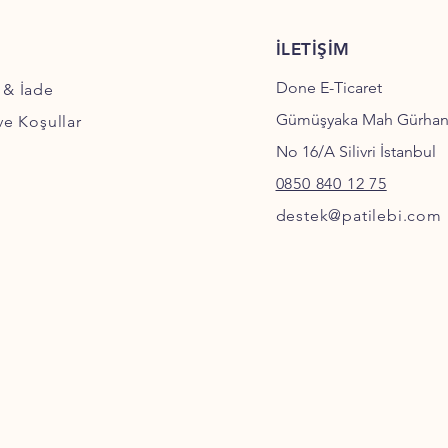
İLETİŞİM
Done E-Ticaret
 & İade
Gümüşyaka Mah Gürha
 ve Koşullar
No 16/A Silivri İstanbul
0850 840 12 75
destek@patilebi.com