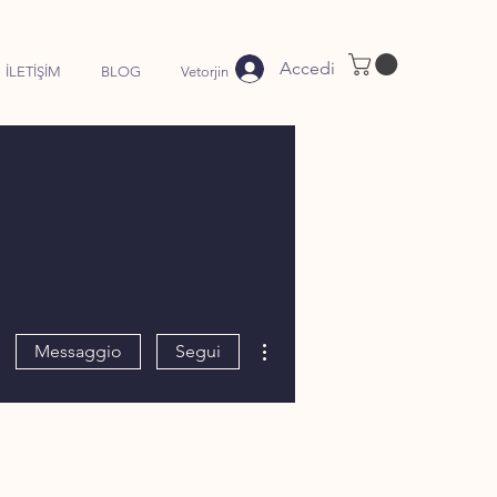
Accedi
İLETİŞİM
BLOG
Vetorjin
Altre azioni
Messaggio
Segui