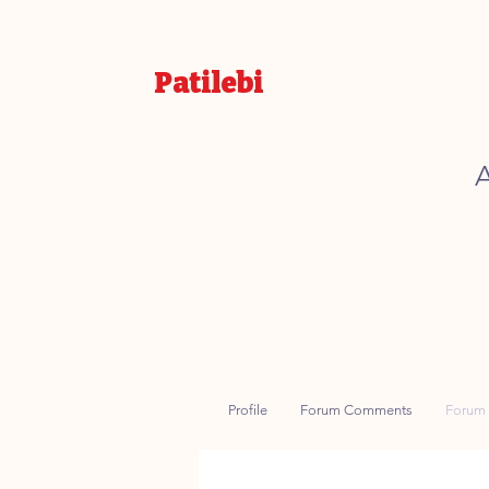
Patilebi
A
Profile
Forum Comments
Forum 