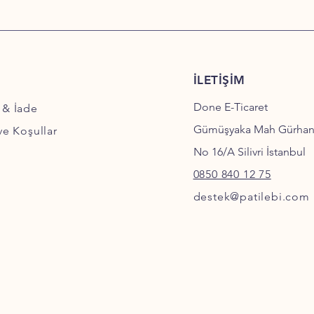
İLETİŞİM
Done E-Ticaret
 & İade
Gümüşyaka Mah Gürha
 ve Koşullar
No 16/A Silivri İstanbul
0850 840 12 75
destek@patilebi.com