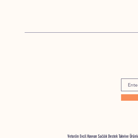
Vetorjin Evcil Hayvan Sağlık Destek Takviye Ürü