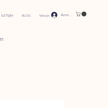
Anmelden
İLETİŞİM
BLOG
Vetorjin
en