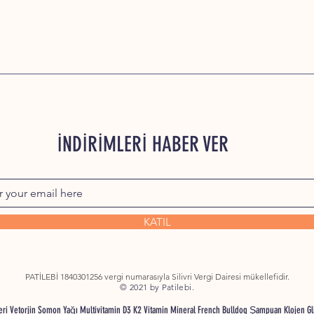
İNDİRİMLERİ HABER VER
KATIL
PATİLEBİ 1840301256 vergi numarasıyla Silivri Vergi Dairesi mükellefidir.
© 2021 by Patilebi.
nleri Vetorjin Somon Yağı Multivitamin D3 K2 Vitamin Mineral French Bulldog Şampuan Klojen G