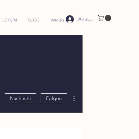
Anmelden
İLETİŞİM
BLOG
Vetorjin
Weitere Optionen
Nachricht
Folgen