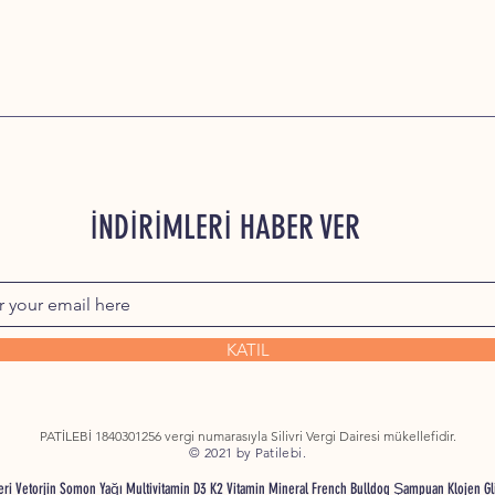
İNDİRİMLERİ HABER VER
KATIL
PATİLEBİ 1840301256 vergi numarasıyla Silivri Vergi Dairesi mükellefidir.
© 2021 by Patilebi.
nleri Vetorjin Somon Yağı Multivitamin D3 K2 Vitamin Mineral French Bulldog Şampuan Klojen G