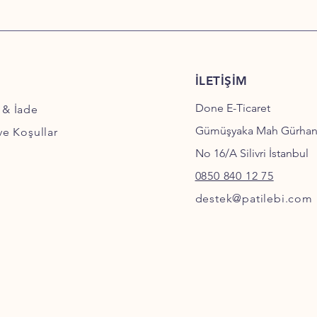
İLETİŞİM
Done E-Ticaret
 & İade
Gümüşyaka Mah Gürha
 ve Koşullar
No 16/A Silivri İstanbul
0850 840 12 75
destek@patilebi.com