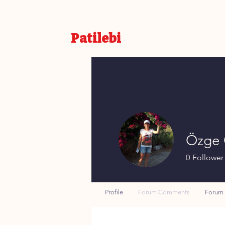
Patilebi
Özge
0
Follower
Profile
Forum Comments
Forum 