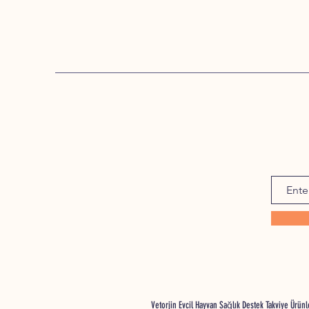
Vetorjin Evcil Hayvan Sağlık Destek Takviye Ürü