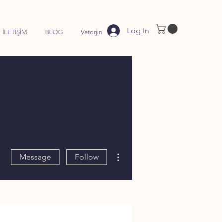
Log In
İLETİŞİM
BLOG
Vetorjin
More actions
Message
Follow