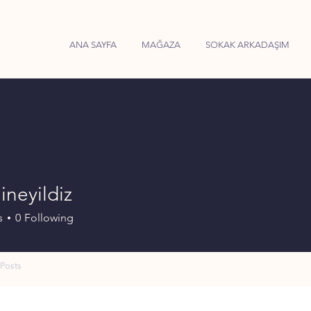
ANA SAYFA
MAĞAZA
SOKAK ARKADAŞIM
neyildiz
ildiz
s
0
Following
Posts