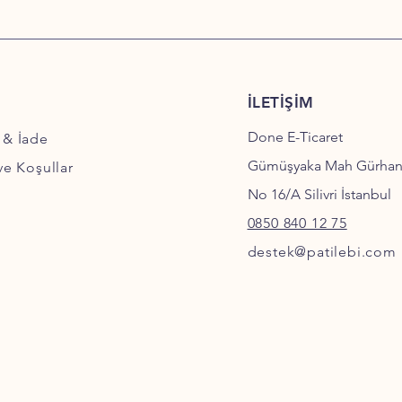
İLETİŞİM
Done E-Ticaret
 & İade
Gümüşyaka Mah Gürha
 ve Koşullar
No 16/A Silivri İstanbul
0850 840 12 75
destek@patilebi.com