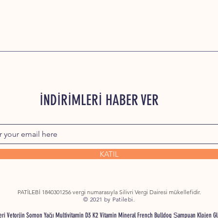
İNDİRİMLERİ HABER VER
KATIL
PATİLEBİ 1840301256 vergi numarasıyla Silivri Vergi Dairesi mükellefidir.
© 2021 by Patilebi.
nleri Vetorjin Somon Yağı Multivitamin D3 K2 Vitamin Mineral French Bulldog Şampuan Klojen G