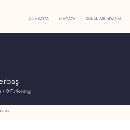
ANA SAYFA
MAĞAZA
SOKAK ARKADAŞIM
erbaş
s
0
Following
Posts