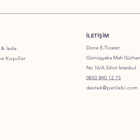
İLETİŞİM
Done E-Ticaret
 & İade
Gümüşyaka Mah Gürha
 ve Koşullar
No 16/A Silivri İstanbul
0850 840 12 75
destek@patilebi.com