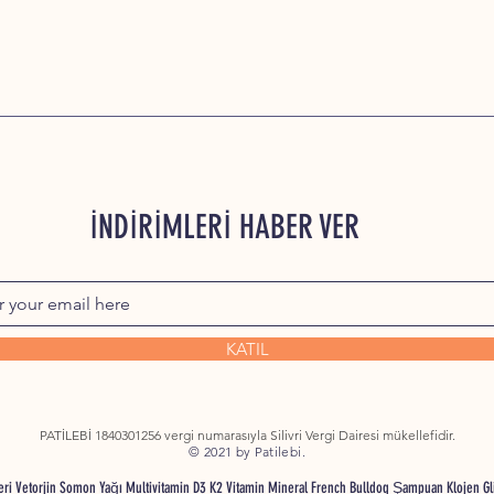
İNDİRİMLERİ HABER VER
KATIL
PATİLEBİ 1840301256 vergi numarasıyla Silivri Vergi Dairesi mükellefidir.
© 2021 by Patilebi.
nleri Vetorjin Somon Yağı Multivitamin D3 K2 Vitamin Mineral French Bulldog Şampuan Klojen G