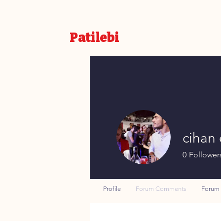
Patilebi
cihan 
0
Follower
Profile
Forum Comments
Forum 