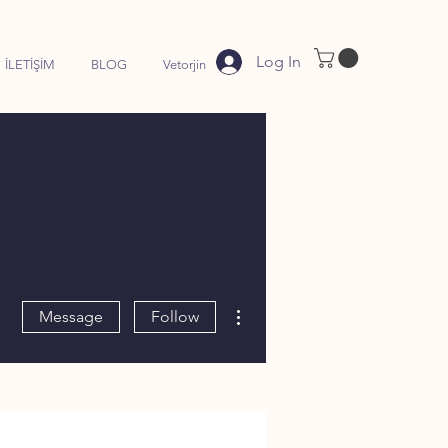
Log In
İLETİŞİM
BLOG
Vetorjin
More actions
Message
Follow