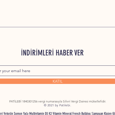
İNDİRİMLERİ HABER VER
KATIL
PATİLEBİ 1840301256 vergi numarasıyla Silivri Vergi Dairesi mükellefidir.
© 2021 by Patilebi.
nleri Vetorjin Somon Yağı Multivitamin D3 K2 Vitamin Mineral French Bulldog Şampuan Klojen G