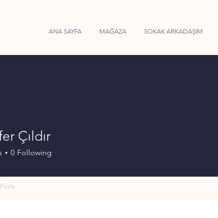
ANA SAYFA
MAĞAZA
SOKAK ARKADAŞIM
er Çıldır
s
0
Following
Posts