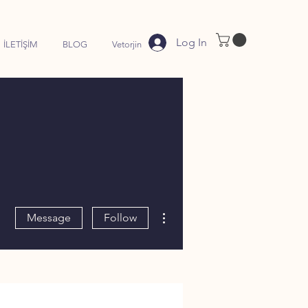
Log In
İLETİŞİM
BLOG
Vetorjin
More actions
Message
Follow