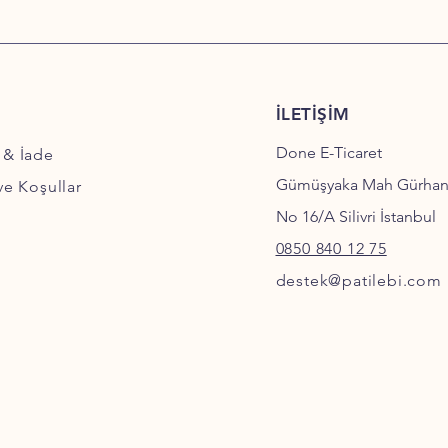
İLETİŞİM
Done E-Ticaret
 & İade
Gümüşyaka Mah Gürha
 ve Koşullar
No 16/A Silivri İstanbul
0850 840 12 75
destek@patilebi.com