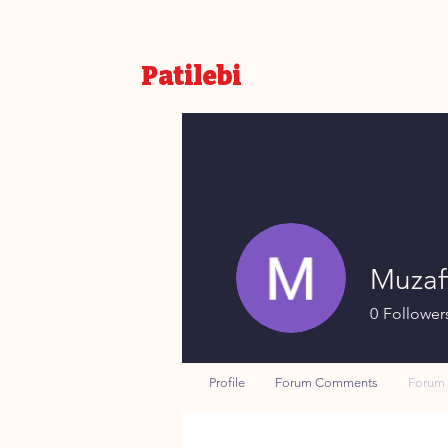
Patilebi
Muzaff
0
Follower
Profile
Forum Comments
Forum 