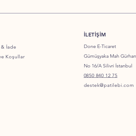
İLETİŞİM
Done E-Ticaret
 & İade
Gümüşyaka Mah Gürha
 ve Koşullar
No 16/A Silivri İstanbul
0850 840 12 75
destek@patilebi.com