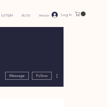
Log In
İLETİŞİM
BLOG
Vetorjin
More actions
Message
Follow