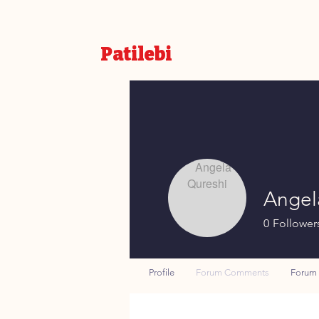
Patilebi
Angel
0
Follower
Profile
Forum Comments
Forum 