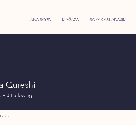
ANA SAYFA
MAĞAZA
SOKAK ARKADAŞIM
a Qureshi
s
0
Following
Posts