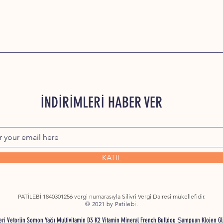
İNDİRİMLERİ HABER VER
KATIL
PATİLEBİ 1840301256 vergi numarasıyla Silivri Vergi Dairesi mükellefidir.
© 2021 by Patilebi.
nleri Vetorjin Somon Yağı Multivitamin D3 K2 Vitamin Mineral French Bulldog Şampuan Klojen G