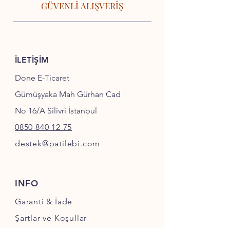
GÜVENLİ ALIŞVERİŞ
İLETİŞİM
Done E-Ticaret
Gümüşyaka Mah Gürhan Cad
No 16/A Silivri İstanbul
0850 840 12 75
destek@patilebi.com
INFO
Garanti & İade
Şartlar ve Koşullar