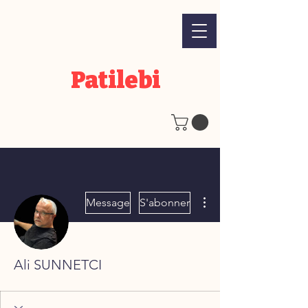
Patilebi
Plus d'actions
Message
S'abonner
Ali SUNNETCI