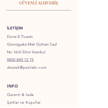
GÜVENLİ ALIŞVERİŞ
İLETİŞİM
Done E-Ticaret
Gümüşyaka Mah Gürhan Cad
No 16/A Silivri İstanbul
0850 840 12 75
destek@patilebi.com
INFO
Garanti & İade
Şartlar ve Koşullar