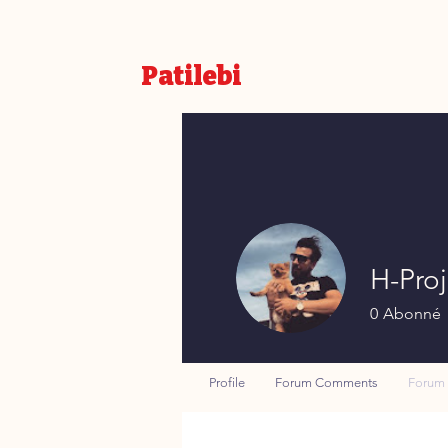
Patilebi
H-Proj
0
Abonné
Profile
Forum Comments
Forum 