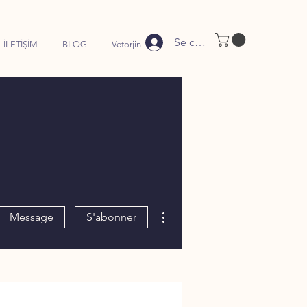
Se connecter
İLETİŞİM
BLOG
Vetorjin
Plus d'actions
Message
S'abonner