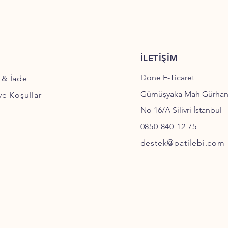
İLETİŞİM
Done E-Ticaret
 & İade
Gümüşyaka Mah Gürha
 ve Koşullar
No 16/A Silivri İstanbul
0850 840 12 75
destek@patilebi.com