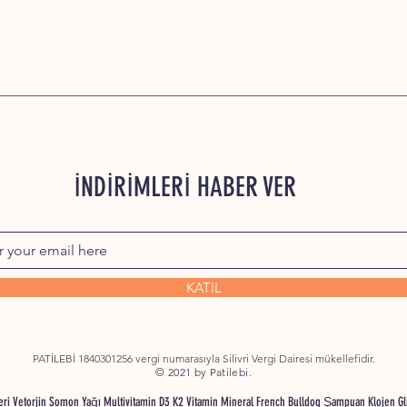
İNDİRİMLERİ HABER VER
KATIL
PATİLEBİ 1840301256 vergi numarasıyla Silivri Vergi Dairesi mükellefidir.
© 2021 by Patilebi.
nleri Vetorjin Somon Yağı Multivitamin D3 K2 Vitamin Mineral French Bulldog Şampuan Klojen G