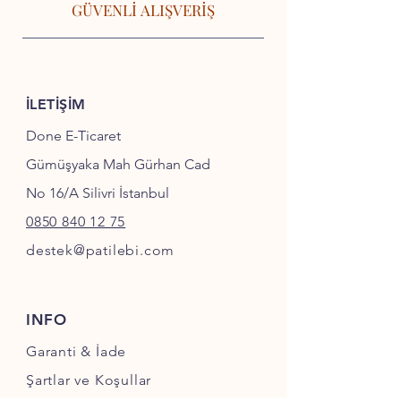
GÜVENLİ ALIŞVERİŞ
İLETİŞİM
Done E-Ticaret
Gümüşyaka Mah Gürhan Cad
No 16/A Silivri İstanbul
0850 840 12 75
destek@patilebi.com
INFO
Garanti & İade
Şartlar ve Koşullar