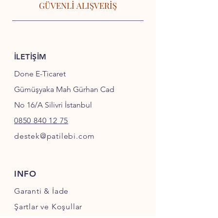
GÜVENLİ ALIŞVERİŞ
İLETİŞİM
Done E-Ticaret
Gümüşyaka Mah Gürhan Cad
No 16/A Silivri İstanbul
0850 840 12 75
destek@patilebi.com
INFO
Garanti & İade
Şartlar ve Koşullar