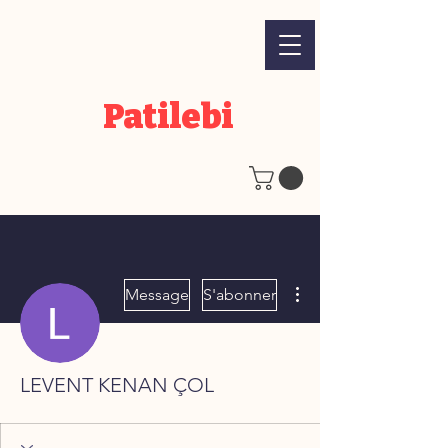
Patilebi
Plus d'actions
Message
S'abonner
LEVENT KENAN ÇOL