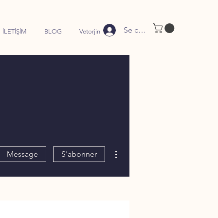
Se connecter
İLETİŞİM
BLOG
Vetorjin
Plus d'actions
Message
S'abonner