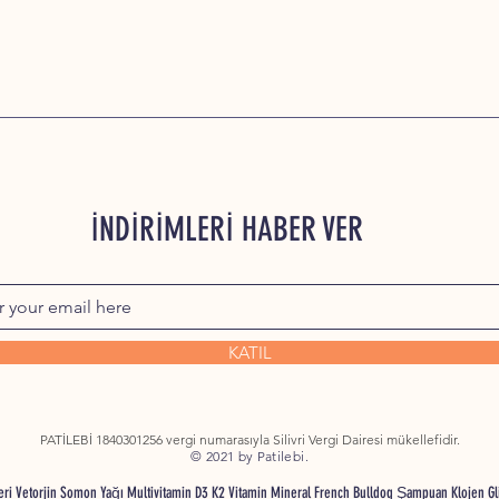
İNDİRİMLERİ HABER VER
KATIL
PATİLEBİ 1840301256 vergi numarasıyla Silivri Vergi Dairesi mükellefidir.
© 2021 by Patilebi.
nleri Vetorjin Somon Yağı Multivitamin D3 K2 Vitamin Mineral French Bulldog Şampuan Klojen G