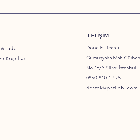
İLETİŞİM
Done E-Ticaret
 & İade
Gümüşyaka Mah Gürha
 ve Koşullar
No 16/A Silivri İstanbul
0850 840 12 75
destek@patilebi.com