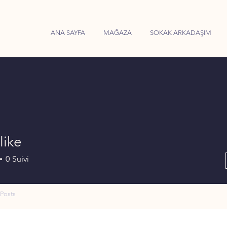
ANA SAYFA
MAĞAZA
SOKAK ARKADAŞIM
ike
0
Suivi
Posts