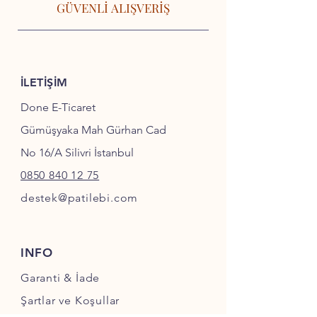
GÜVENLİ ALIŞVERİŞ
İLETİŞİM
Done E-Ticaret
Gümüşyaka Mah Gürhan Cad
No 16/A Silivri İstanbul
0850 840 12 75
destek@patilebi.com
INFO
Garanti & İade
Şartlar ve Koşullar