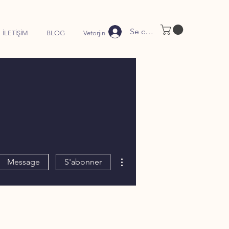
Se connecter
İLETİŞİM
BLOG
Vetorjin
Plus d'actions
Message
S'abonner