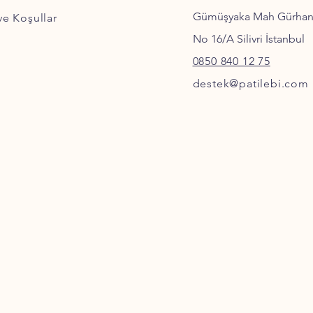
Gümüşyaka Mah Gürha
 ve Koşullar
No 16/A Silivri İstanbul
0850 840 12 75
destek@patilebi.com