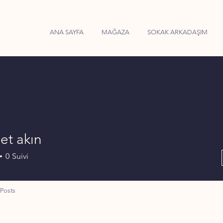
ANA SAYFA
MAĞAZA
SOKAK ARKADAŞIM
t akın
0
Suivi
Posts