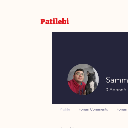
Patilebi
Samme
0
Abonné
Profile
Forum Comments
Forum 