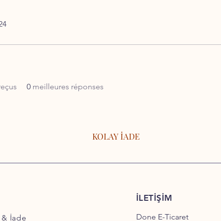
24
reçus
0
meilleures réponses
KOLAY İADE
İLETİŞİM
Done E-Ticaret
 & İade