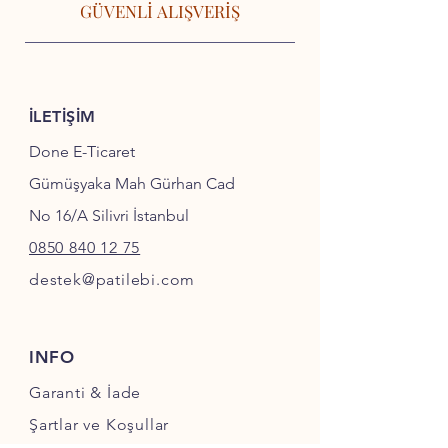
GÜVENLİ ALIŞVERİŞ
İLETİŞİM
Done E-Ticaret
Gümüşyaka Mah Gürhan Cad
No 16/A Silivri İstanbul
0850 840 12 75
destek@patilebi.com
INFO
Garanti & İade
Şartlar ve Koşullar