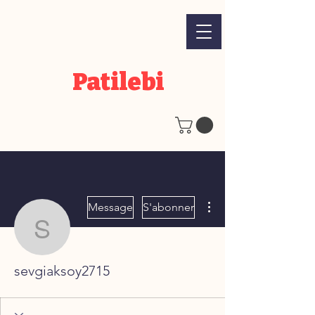
Patilebi
Plus d'actions
Message
S'abonner
sevgiaksoy2715
sevgiaksoy2715