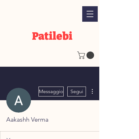
Patilebi
Altre azioni
Messaggio
Segui
Aakashh Verma