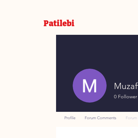
Patilebi
Muzaff
0
Follower
Profile
Forum Comments
Forum 