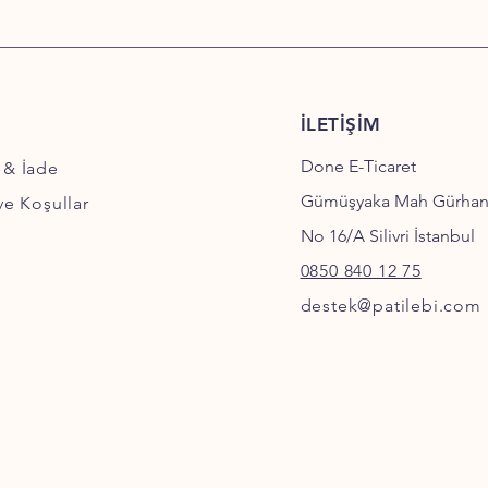
İLETİŞİM
Done E-Ticaret
 & İade
Gümüşyaka Mah Gürha
 ve Koşullar
No 16/A Silivri İstanbul
0850 840 12 75
destek@patilebi.com