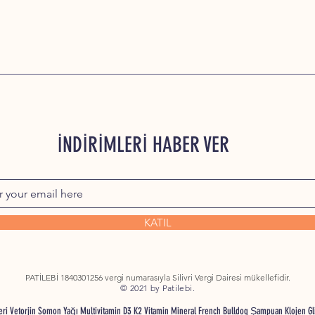
İNDİRİMLERİ HABER VER
KATIL
PATİLEBİ 1840301256 vergi numarasıyla Silivri Vergi Dairesi mükellefidir.
© 2021 by Patilebi.
nleri Vetorjin Somon Yağı Multivitamin D3 K2 Vitamin Mineral French Bulldog Şampuan Klojen G