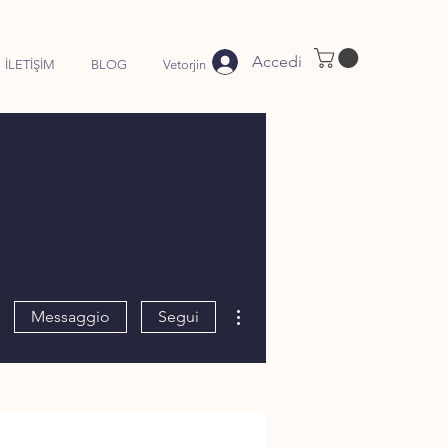
Accedi
İLETİŞİM
BLOG
Vetorjin
Altre azioni
Messaggio
Segui