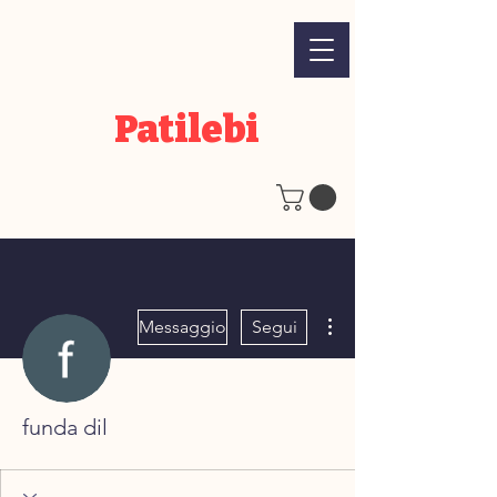
Patilebi
Altre azioni
Messaggio
Segui
funda dil