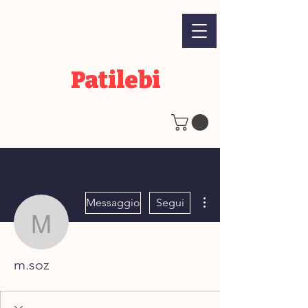
Patilebi
Altre azioni
Messaggio
Segui
m.soz
m.soz