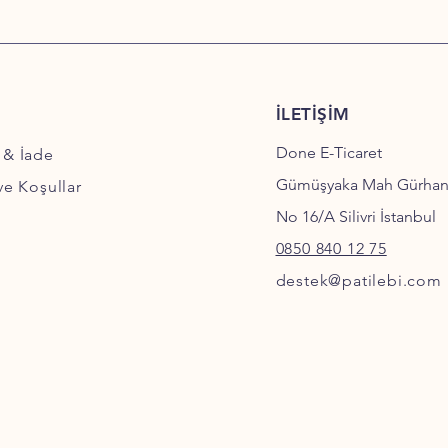
İLETİŞİM
Done E-Ticaret
 & İade
Gümüşyaka Mah Gürha
 ve Koşullar
No 16/A Silivri İstanbul
0850 840 12 75
destek@patilebi.com