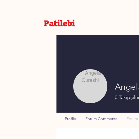
Patilebi
Angel
0
Takipçile
Profile
Forum Comments
Forum 