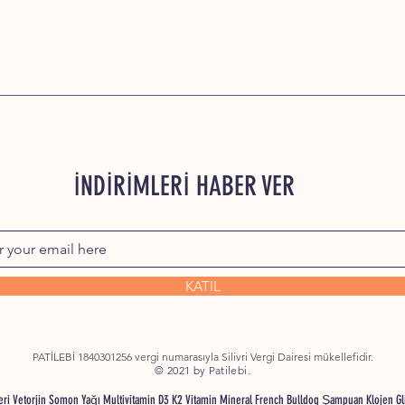
İNDİRİMLERİ HABER VER
KATIL
PATİLEBİ 1840301256 vergi numarasıyla Silivri Vergi Dairesi mükellefidir.
© 2021 by Patilebi.
nleri Vetorjin Somon Yağı Multivitamin D3 K2 Vitamin Mineral French Bulldog Şampuan Klojen G