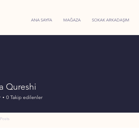
ANA SAYFA
MAĞAZA
SOKAK ARKADAŞIM
a Qureshi
r
0
Takip edilenler
Posts