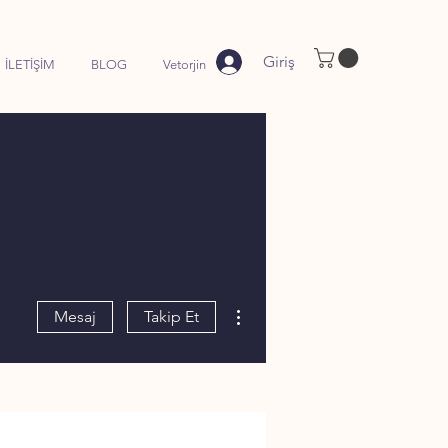
Giriş
İLETİŞİM
BLOG
Vetorjin
Diğer Eylemler
Mesaj
Takip Et