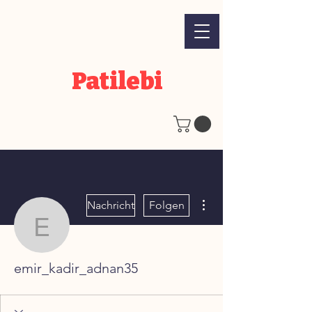
Patilebi
Weitere Optionen
Nachricht
Folgen
emir_kadir_adnan35
emir_kadir_adnan35