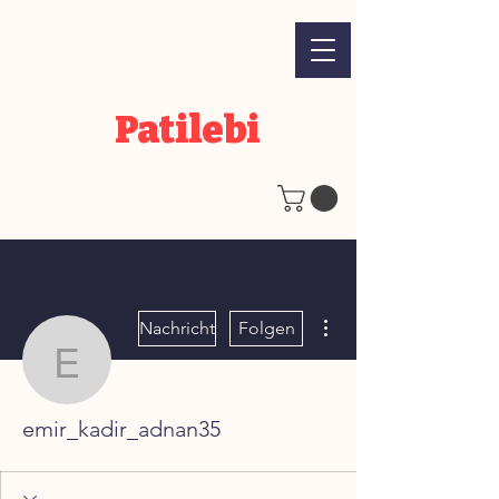
Patilebi
Weitere Optionen
Nachricht
Folgen
emir_kadir_adnan35
emir_kadir_adnan35