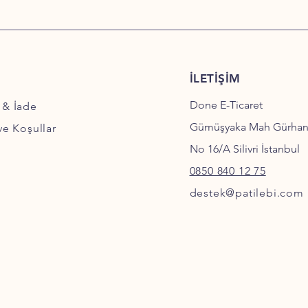
İLETİŞİM
Done E-Ticaret
 & İade
Gümüşyaka Mah Gürha
 ve Koşullar
No 16/A Silivri İstanbul
0850 840 12 75
destek@patilebi.com