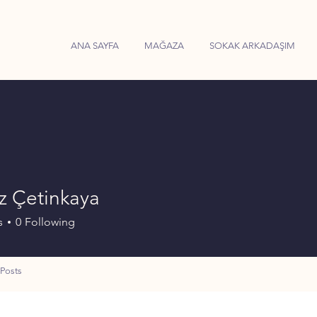
ANA SAYFA
MAĞAZA
SOKAK ARKADAŞIM
z Çetinkaya
s
0
Following
Posts