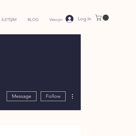
Log In
İLETİŞİM
BLOG
Vetorjin
More actions
Message
Follow