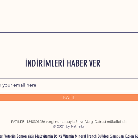
İNDİRİMLERİ HABER VER
KATIL
PATİLEBİ 1840301256 vergi numarasıyla Silivri Vergi Dairesi mükellefidir.
© 2021 by Patilebi.
nleri Vetorjin Somon Yağı Multivitamin D3 K2 Vitamin Mineral French Bulldog Şampuan Klojen G