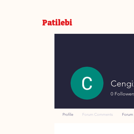
Patilebi
Cengi
0
Follower
Profile
Forum Comments
Forum 