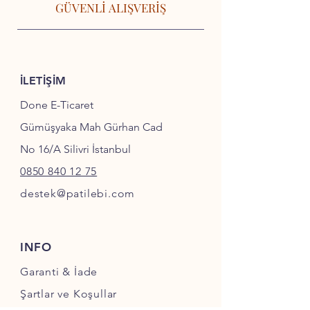
GÜVENLİ ALIŞVERİŞ
İLETİŞİM
Done E-Ticaret
Gümüşyaka Mah Gürhan Cad
No 16/A Silivri İstanbul
0850 840 12 75
destek@patilebi.com
INFO
Garanti & İade
Şartlar ve Koşullar