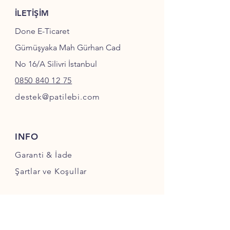
İLETİŞİM
Done E-Ticaret
Gümüşyaka Mah Gürhan Cad
No 16/A Silivri İstanbul
0850 840 12 75
destek@patilebi.com
INFO
Garanti & İade
Şartlar ve Koşullar
SOSYAL MEDYA