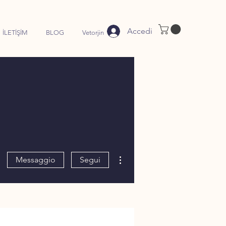
Accedi
İLETİŞİM
BLOG
Vetorjin
Altre azioni
Messaggio
Segui