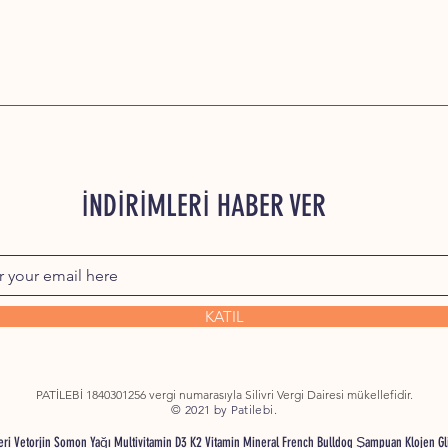
İNDİRİMLERİ HABER VER
KATIL
PATİLEBİ 1840301256 vergi numarasıyla Silivri Vergi Dairesi mükellefidir.
© 2021 by Patilebi.
nleri Vetorjin Somon Yağı Multivitamin D3 K2 Vitamin Mineral French Bulldog Şampuan Klojen G