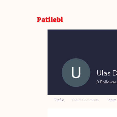
Patilebi
Ulas 
0
Follower
Profile
Forum Comments
Forum 