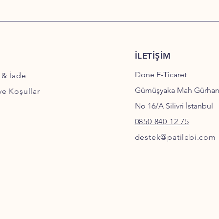
İLETİŞİM
Done E-Ticaret
 & İade
Gümüşyaka Mah Gürha
 ve Koşullar
No 16/A Silivri İstanbul
0850 840 12 75
destek@patilebi.com